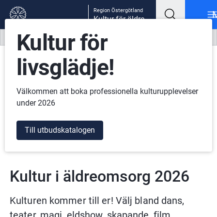
Gå till innehåll
Gå till meny
Gå till sidfot
Region Östergötland
Kultur för äldre
Kultur för
Lyssna
Translate
livsglädje!
Välkommen att boka professionella kulturupplevelser
under 2026
Till utbudskatalogen
Kultur i äldreomsorg 2026
Kulturen kommer till er! Välj bland dans, 
teater, magi, eldshow, skapande, film, 