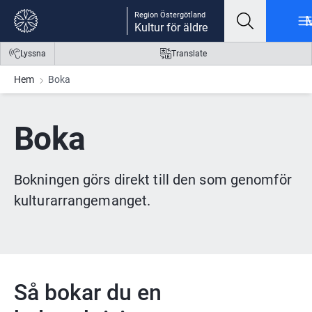
Gå till innehåll
Gå till meny
Gå till sidfot
Region Östergötland
Kultur för äldre
Lyssna
Translate
Hem
Boka
Boka
Bokningen görs direkt till den som genomför 
kulturarrangemanget.
Så bokar du en 