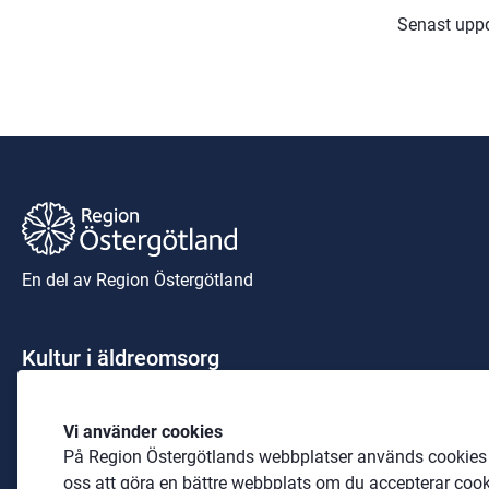
Senast upp
En del av Region Östergötland
Kultur i äldreomsorg
För frågor kontakta Jessica Steje:
Vi använder cookies
Telefon: 
0760-24 41 61
På Region Östergötlands webbplatser används cookies b
E-post: 
ostergotland@skadebanan.se
oss att göra en bättre webbplats om du accepterar cook