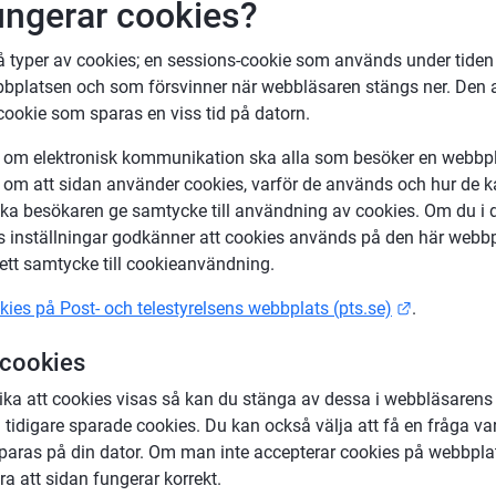
ungerar cookies?
vå typer av cookies; en sessions-cookie som används under tiden
bplatsen och som försvinner när webbläsaren stängs ner. Den a
ookie som sparas en viss tid på datorn.
n om elektronisk kommunikation ska alla som besöker en webbpla
 om att sidan använder cookies, varför de används och hur de k
a besökaren ge samtycke till användning av cookies. Om du i d
 inställningar godkänner att cookies används på den här webbp
 ett samtycke till cookieanvändning.
Länk till 
ies på Post- och telestyrelsens webbplats (pts.se)
.
 cookies
ika att cookies visas så kan du stänga av dessa i webbläsarens i
tidigare sparade cookies. Du kan också välja att få en fråga var
 sparas på din dator. Om man inte accepterar cookies på webbplat
ra att sidan fungerar korrekt.