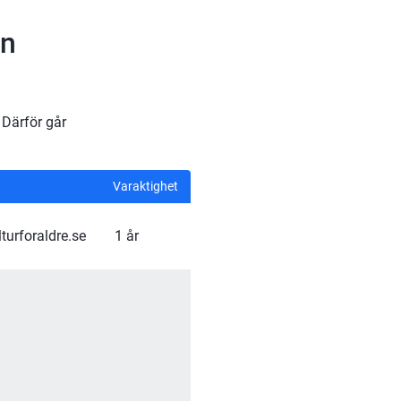
en
Därför går 
Varaktighet
turforaldre.se
1 år