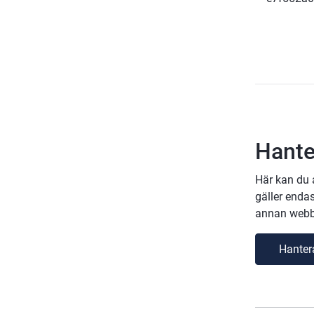
Hante
Här kan du 
gäller enda
annan webbl
Hanter