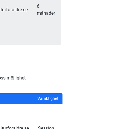
6 
turforaldre.se
månader
ss möjlighet 
Varaktighet
turforaldre.se
Session