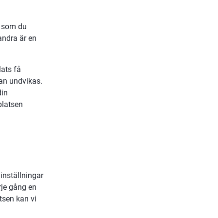
 som du 
ndra är en 
ts få 
an undvikas. 
in 
latsen 
annan webbplats.
nställningar 
je gång en 
sen kan vi 