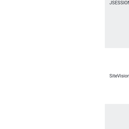
JSESSIO
SiteVisi