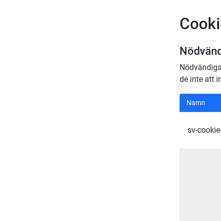
Cooki
Nödvänd
Nödvändiga 
de inte att i
Nödvänd
Namn
sv-cookie