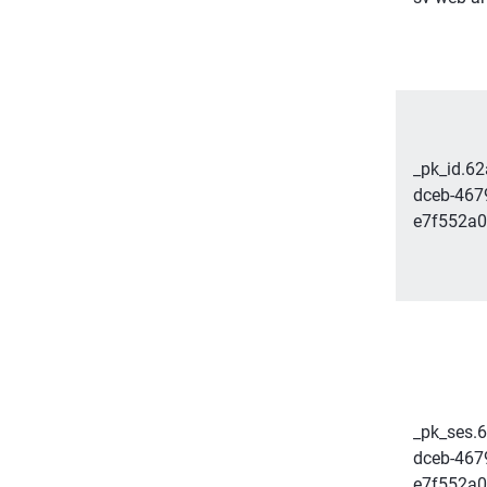
_pk_id.6
dceb-467
e7f552a0
_pk_ses.
dceb-467
e7f552a0