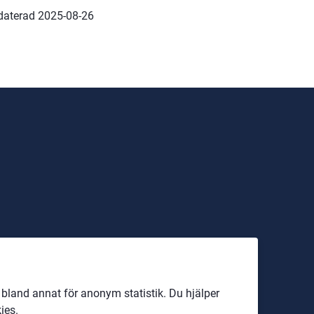
daterad 
2025-08-26
land annat för anonym statistik. Du hjälper
ies.