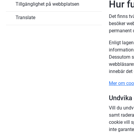
Hur f
Tillgänglighet på webbplatsen
Det finns t
Translate
besöker web
permanent c
Enligt lage
information
Dessutom sk
webbläsares
innebär det
Mer om cook
Undvika
Vill du undv
samt radera 
cookie vill
inte garante