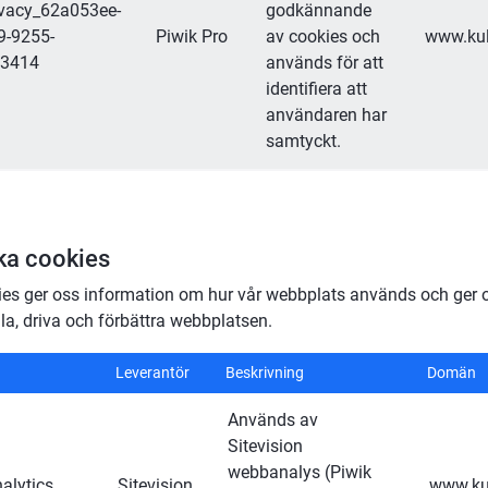
vacy_62a053ee-
godkännande 
9-9255-
Piwik Pro
av cookies och 
www.kul
03414
används för att 
identifiera att 
användaren har 
samtyckt.
ka cookies
es ger oss information om hur vår webbplats används och ger o
la, driva och förbättra webbplatsen.
ka cookies
Leverantör
Beskrivning
Domän
Används av 
Sitevision 
webbanalys (Piwik 
alytics
Sitevision
www.kul