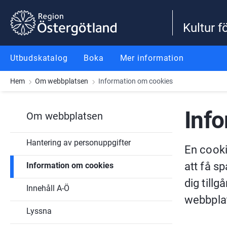
Gå till innehåll
Gå till meny
Gå till sidfot
Kultur f
Utbudskatalog
Boka
Mer information
Hem
Om webbplatsen
Information om cookies
Inf
Om webbplatsen
Hantering av personuppgifter
En cooki
att få s
Information om cookies
dig tillg
Innehåll A-Ö
webbpla
Lyssna