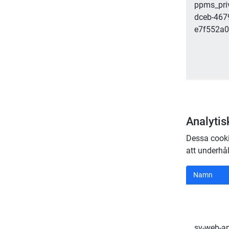
ppms_pri
dceb-467
e7f552a
Analytis
Dessa cooki
att underhål
Analytis
Namn
sv-web-an