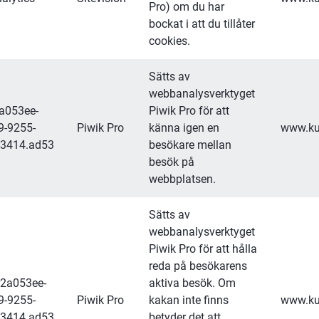
Pro) om du har 
bockat i att du tillåter 
cookies.
Sätts av 
webbanalysverktyget 
2a053ee-
Piwik Pro för att 
9-9255-
Piwik Pro
känna igen en 
www.kul
3414.ad53
besökare mellan 
besök på 
webbplatsen.
Sätts av 
webbanalysverktyget 
Piwik Pro för att hålla 
reda på besökarens 
62a053ee-
aktiva besök. Om 
9-9255-
Piwik Pro
kakan inte finns 
www.kul
3414.ad53
betyder det att 