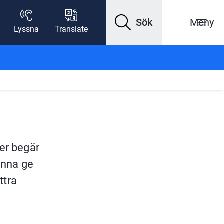
Sök
Meny
Lyssna
Translate
er begär 
unna ge 
tra 