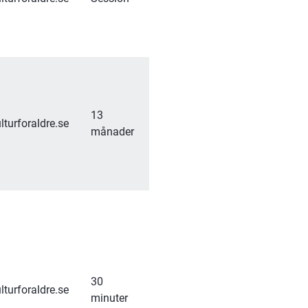
13 
turforaldre.se
månader
30 
turforaldre.se
minuter