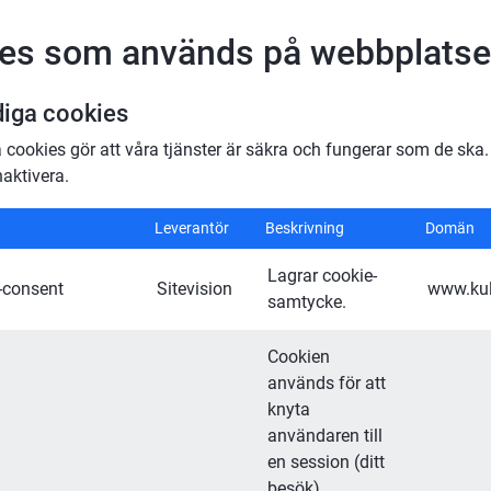
es som används på webbplats
iga cookies
cookies gör att våra tjänster är säkra och fungerar som de ska. 
naktivera.
iga cookies
Leverantör
Beskrivning
Domän
Lagrar cookie-
-consent
Sitevision
www.kul
samtycke.
Cookien 
används för att 
knyta 
användaren till 
en session (ditt 
besök). 