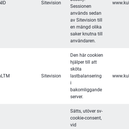
NID
Sitevision
www.kul
Sessionen 
används sedan 
av Sitevision till 
en mängd olika 
saker knutna till 
användaren.
Den här cookien 
hjälper till att 
sköta 
onLTM
Sitevision
lastbalansering 
www.kul
i 
bakomliggande 
server.
Sätts, utöver sv-
cookie-consent, 
vid 