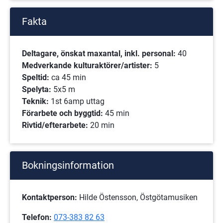
Fakta
Deltagare, önskat maxantal, inkl. personal: 
40
Medverkande kulturaktörer/artister: 
5
Speltid: 
ca 45 min
Spelyta: 
5x5 m
Teknik: 
1st 6amp uttag
Förarbete och byggtid: 
45 min
Rivtid/efterarbete: 
20 min
Bokningsinformation
Kontaktperson:
 Hilde Östensson, Östgötamusiken
Telefon:
073-383 82 63