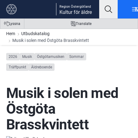
Gå till innehåll
Gå till meny
Gå till sidfot
Region Östergötland
Kultur för äldre
Lyssna
Translate
Hem
Utbudskatalog
Musik i solen med Östgöta Brasskvintett
2026
Musik
Östgötamusiken
Sommar
Träffpunkt
Äldreboende
Musik i solen med 
Östgöta 
Brasskvintett