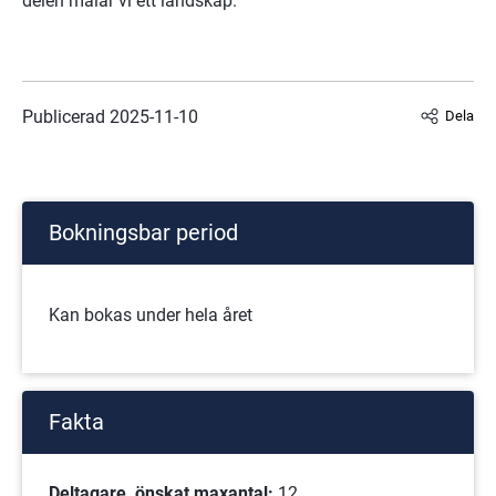
delen målar vi ett landskap.
Publicerad 
2025-11-10
Dela
Bokningsbar period
Kan bokas under hela året
Fakta
Deltagare, önskat maxantal: 
12