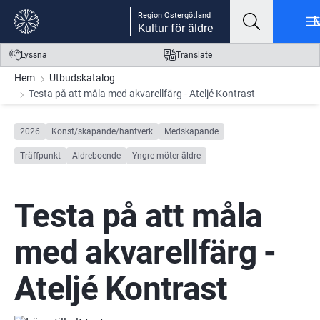
Gå till innehåll
Gå till meny
Gå till sidfot
Region Östergötland
Kultur för äldre
Lyssna
Translate
Hem
Utbudskatalog
Testa på att måla med akvarellfärg - Ateljé Kontrast
2026
Konst/skapande/hantverk
Medskapande
Träffpunkt
Äldreboende
Yngre möter äldre
Testa på att måla 
med akvarellfärg - 
Ateljé Kontrast