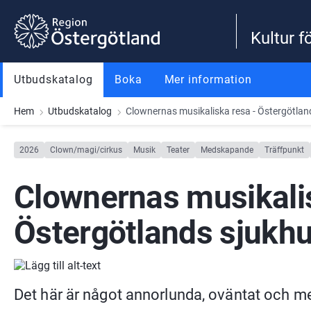
Gå till innehåll
Gå till meny
Gå till sidfot
Kultur f
Utbudskatalog
Boka
Mer information
Hem
Utbudskatalog
Clownernas musikaliska resa - Östergötla
2026
Clown/magi/cirkus
Musik
Teater
Medskapande
Träffpunkt
Clownernas musikalis
Östergötlands sjukh
Det här är något annorlunda, oväntat och me