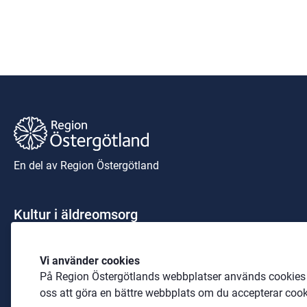
En del av Region Östergötland
Kultur i äldreomsorg
För frågor kontakta Jessica Steje:
Vi använder cookies
Telefon: 
0760-24 41 61
På Region Östergötlands webbplatser används cookies b
E-post: 
ostergotland@skadebanan.se
oss att göra en bättre webbplats om du accepterar cook