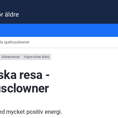
ör äldre
nds sjukhusclowner
Äldreboende
Yngre möter äldre
ka resa - 
usclowner
d mycket positiv energi.