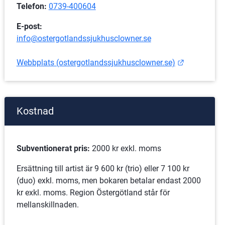
Telefon:
0739-400604
E-post: 
info@ostergotlandssjukhusclowner.se
Länk till a
Webbplats (ostergotlandssjukhusclowner.se)
Kostnad
Subventionerat pris: 
2000 kr exkl. moms
Ersättning till artist är 9 600 kr (trio) eller 7 100 kr 
(duo) exkl. moms, men bokaren betalar endast 2000 
kr exkl. moms. Region Östergötland står för 
mellanskillnaden.